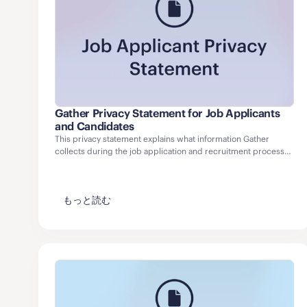
Gather Privacy Statement for Job Applicants
and Candidates
This privacy statement explains what information Gather
collects during the job application and recruitment process,
how that information is used, and how applicants may access
and update it.
もっと読む