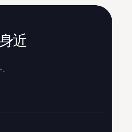
身近
た。