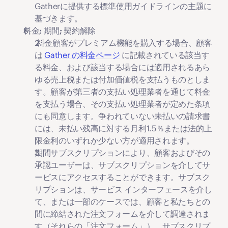
Gatherに提供する標準使用ガイドラインの主題に
基づきます。
料金; 期間; 契約解除
料金
顧客がプレミアム機能を購入する場合、顧客
は 
Gather の料金ページ
 に記載されている該当す
る料金、および該当する場合には適用されるあら
ゆる売上税または付加価値税を支払うものとしま
す。顧客が第三者の支払い処理業者を通じて料金
を支払う場合、その支払い処理業者が定めた条項
にも同意します。争われていない未払いの請求書
には、未払い残高に対する月利1.5％または法的上
限金利のいずれか少ない方が適用されます。
期間
サブスクリプションにより、顧客およびその
承認ユーザーは、サブスクリプションを介してサ
ービスにアクセスすることができます。サブスク
リプションは、サービス インターフェースを介し
て、または一部のケースでは、顧客と私たちとの
間に締結された注文フォームを介して調達されま
す（それらの「
注文フォーム
」）。サブスクリプ