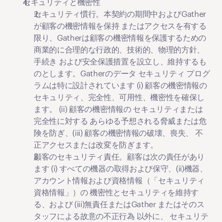
セキュリティと機密性
セキュリティ慣行。
本契約の期間中およびGather
が顧客の機密情報を保持 またはアクセスを有する
限り、Gatherは顧客の機密情報を保護するための
商業的に合理的な行政的、技術的、物理的方針、
手続き および安全保護措置を設立し、維持するも
のとします。Gatherのデータ セキュリティ プログ
ラムは特に設計されています (i) 顧客の機密情報の
セキュリティ、完全性、可用性、機密性を確保し
ます。 (ii) 顧客の機密情報の セキュリティまたは
完全性に対する あらゆる予想される脅威または危
険を防ぎ、(iii) 顧客の機密情報の破壊、喪失、 不
正アクセスまたは改変を防ぎます。
顧客のセキュリティ責任。
顧客は次の責任があり
ます (i) すべての機器の取得および保守、(ii)機器、
アカウント情報および資格情報（「
セキュリティ
資格情報
」）の 機密性とセキュリティを維持す
る、および (iii)無責任またはGather またはそのス
タッフによる故意の不正行為 以外に、 セキュリテ