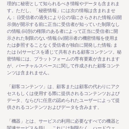
理的に秘密として知られるべき情報やデータも含まれま
す。ただし、「秘密情報」には次の情報は含まれませ
ん： (i)受信者の過失により公の場にさらされた情報;(ii)開
示側が開示する前に正当に受信者が知っていた制限なし
の情報;(iii)別の権限のある者によって正当に受信者に開
示された制限のない情報;(iv)開示者の機密情報を使用ま
たは参照することなく受信者が独自に開発した情報; ま
たは (v)サービスを通じて共有される顧客コンテンツ。秘
密情報には、プラットフォームの専有要素が含まれます
が、バーチャルスペースに関して作成された顧客コンテ
ンツは含まれません。
「
顧客コンテンツ
」は、顧客または顧客の代わりにアク
セスもしくは使用する際に提供されるコンテンツおよび
データ、ならびに任意の認められたユーザーによって提
供されるコンテンツおよびデータを含みます。
「
機器
」とは、サービスの利用に必要なすべての機器と
関連サービスを指し、これには制限なく、ハードウェ