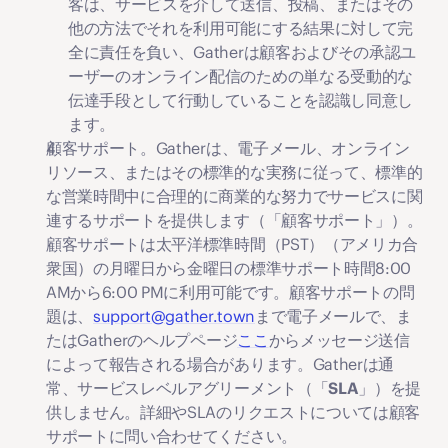
客は、サービスを介して送信、投稿、またはその
他の方法でそれを利用可能にする結果に対して完
全に責任を負い、Gatherは顧客およびその承認ユ
ーザーのオンライン配信のための単なる受動的な
伝達手段として行動していることを認識し同意し
ます。
顧客サポート。
Gatherは、電子メール、オンライン
リソース、またはその標準的な実務に従って、標準的
な営業時間中に合理的に商業的な努力でサービスに関
連するサポートを提供します（「
顧客サポート
」）。
顧客サポートは太平洋標準時間（PST）（アメリカ合
衆国）の月曜日から金曜日の標準サポート時間8:00 
AMから6:00 PMに利用可能です。顧客サポートの問
題は、
support@gather.town
まで電子メールで、ま
たはGatherのヘルプページ
ここ
からメッセージ送信
によって報告される場合があります。Gatherは通
常、サービスレベルアグリーメント（「
SLA
」）を提
供しません。詳細やSLAのリクエストについては顧客
サポートに問い合わせてください。