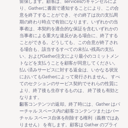
留保します。顧客は、servicesのキャンセルによ
り、Gatherに書面で通知することにより、この合
意を終了することができ、その終了は次の支払周
期の終わり時点で有効になります。いずれかの当
事者は、本契約を適合的な保証を含むいずれかの
当事者による重大な違反がある場合に、終了する
ことができる。どうしても、この合意が終了され
る場合も、該当するすべての未払い残高の支払
い、およびGather注文により最小のコミットメン
トなどを支払うことを顧客が同意してください。
払い済みサービスに対する返金は、いかなる状況
においてもGatherによって発行されません。 すべ
てのセクションのサービス契約でそれらの性質に
より、終了後も生存するものは、 終了後も有効と
なります。
顧客コンテンツの返却
。終了時には、Gather はバ
ーチャル スペース内の顧客コンテンツまたはバー
チャル スペース自体を削除する権利（義務ではあ
りません） を有します。顧客は Gather のプライ