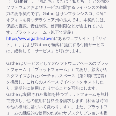
（「
Gather
」、「
私たち
」または「
私たち
」）との間の
ソフトウェアおよびサービスに関するライセンスの拘束
力のある契約です。Gatherはサンフランシスコ、CAに
オフィスを持つデラウェア州の法人です。本契約には、
保証の否認、責任制限、使用制限などが含まれていま
す。プラットフォーム（以下で定義）、
https://www.gather.town
にあるウェブサイト（「
サイ
ト
」）、およびGatherが顧客に提供する付随サービス
は、総称して「
サービス
」と呼ばれます。
Gatherはサービスとしてのソフトウェアベースのプラッ
トフォーム（「
プラットフォーム
」）であり、顧客がカ
スタマイズされたバーチャルスペース（第2.1節で定義）
を構築し、これらのスペースでイベントをホストした
り、定期的に使用したりすることを可能にします。
Gatherは制限された機能を持つプラットフォームを無料
で提供し、他の使用には料金を請求します（料金は時間
や他の機能に基づいて変わります）。また、プラットフ
ォームの継続的な使用のためのサブスクリプションも提