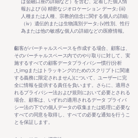
は金融口座の詳細など）を含む、定着した個人情
報および (ii) 精密なジオロケーション データ; (iii) 
人種または人種、宗教的信念に関する個人の詳細;
（iv）遺伝的または生物識別データ; (v)性別、性行
為または他の敏感な個人の詳細などの医療情報。
顧客がバーチャルスペースを作成する場合、顧客は、
そのバーチャルスペース内でのやり取りに対して、実
施するすべての顧客データプライバシー慣行(分析
_t_imgまたはトラッキングのためのスクリプトに関連
する義務に限定されません)について、ユーザーに完
全に情報を提供する責任を負います。さらに、適用さ
れるプライバシー法および規則において必要とされる
場合、顧客は、いずれの適用されるデータ プライバ
シー法の下での個人データの収集または処理に必要な
すべての同意を取得し、すべての必要な通知を行うこ
とを保証します。