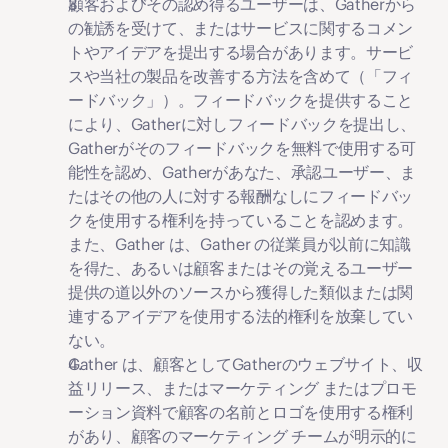
顧客およびその認め得るユーザーは、Gatherから
の勧誘を受けて、またはサービスに関するコメン
トやアイデアを提出する場合があります。サービ
スや当社の製品を改善する方法を含めて（「
フィ
ードバック
」）。フィードバックを提供すること
により、Gatherに対しフィードバックを提出し、
Gatherがそのフィードバックを無料で使用する可
能性を認め、Gatherがあなた、承認ユーザー、ま
たはその他の人に対する報酬なしにフィードバッ
クを使用する権利を持っていることを認めます。
また、Gather は、Gather の従業員が以前に知識
を得た、あるいは顧客またはその覚えるユーザー
提供の道以外のソースから獲得した類似または関
連するアイデアを使用する法的権利を放棄してい
ない。
Gather は、顧客としてGatherのウェブサイト、収
益リリース、またはマーケティング またはプロモ
ーション資料で顧客の名前とロゴを使用する権利
があり、顧客のマーケティング チームが明示的に