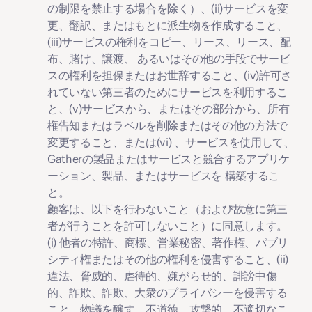
の制限を禁止する場合を除く）、(ii)サービスを変
更、翻訳、またはもとに派生物を作成すること、
(iii)サービスの権利をコピー、リース、リース、配
布、賭け、譲渡、 あるいはその他の手段でサービ
スの権利を担保またはお世辞すること、(iv)許可さ
れていない第三者のためにサービスを利用するこ
と、(v)サービスから、またはその部分から、所有
権告知またはラベルを削除またはその他の方法で
変更すること、または(vi) 、サービスを使用して、
Gatherの製品またはサービスと競合するアプリケ
ーション、製品、またはサービスを 構築するこ
と。
顧客は、以下を行わないこと（および故意に第三
者が行うことを許可しないこと）に同意します。 
(i) 他者の特許、商標、営業秘密、著作権、パブリ
シティ権またはその他の権利を侵害すること、(ii) 
違法、脅威的、虐待的、嫌がらせ的、誹謗中傷
的、詐欺、詐欺、大衆のプライバシーを侵害する
こと、物議を醸す、不道徳、攻撃的、不適切なこ