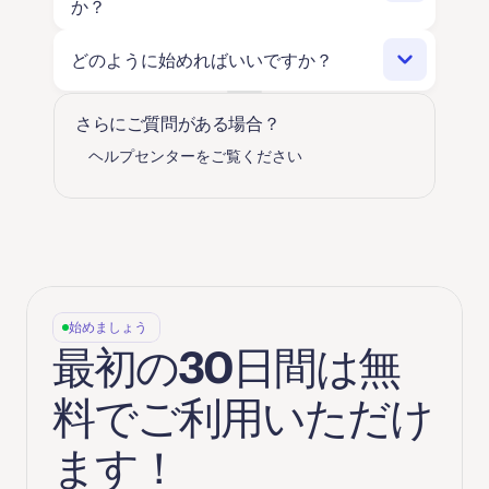
か？
ます。あなたがチームのみんなを見られるの
と同じように、メンバーからも
あなた
の姿が
あらゆる規模のリモートファースト企業や分
どのように始めればいいですか？
見えているんですよ。これは監視ではなく、
散型チームが、バーチャルオフィスとして
お互いの存在を感じて、いつでも話しかけや
Gatherを活用しています！初期段階のスター
すい雰囲気を作るためのものです。集中した
Gatherを始めるのはとっても簡単！しかも、
さらにご質問がある場合？
トアップからクリエイティブ代理店、そして
い時はステータスを「フォーカスモード」に
最初の30日間は無料でご利用いただけま
ヘルプセンターをご覧ください
実績ある大企業まで、さまざまなチームが
設定して、チームのメンバーにも同じように
す！ワークスペースのセットアップは10分も
Gatherを使ってつながりをキープし、会議を
してもらいましょう！Gatherが目指している
かかりません。すぐにチームメンバーを招待
開催し、新メンバーを温かく迎え入れ、
のは、不安をあおることではなく、チームの
することもできますし、時間をかけてバーチ
ZoomやSlackだけではなかなか生み出すのが
信頼関係を深めるお手伝いをすることです！
ャルオフィスを自分好みにカスタマイズする
難しい「素敵なチーム文化」を築いていま
こともできますよ。 
す！
オンボーディングのコツについては、こ
始めましょう
ちらの
パイロットガイド
をチェックして
最初の30日間は無
みてくださいね。 
Gather 1.0からの移行ですか？その場合は
料でご利用いただけ
こちらの
移行ガイド
に沿って進めてみて
ください。 
ます！