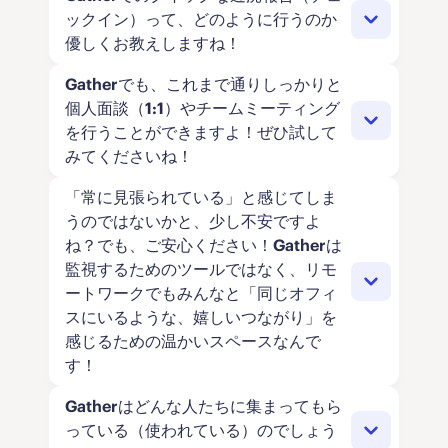
ックイン）って、どのように行うのか
優しくお教えしますね！
Gatherでも、これまで通りしっかりと
バーチャルオフィスをサッと見渡して誰が空
個人面談（1:1）やチームミーティング
いているか確認したら、そのまま同僚のデス
を行うことができますよ！ぜひ試して
クに歩み寄って会話を始めましょう！リンク
みてくださいね！
の発行やカレンダーの招待は一切不要です。
その場でサクッと話し合い、必要があれば画
「常に見張られている」と感じてしま
もちろんです！Googleカレンダーを連携す
面を共有して、終わったらそのまま解散。
うのではないかと、少し不安ですよ
れば、ミーティングのスケジュール調整や画
Gatherでの会話は、平均して10分未満ととっ
ね？でも、ご安心ください！Gatherは
面共有、セッションの録画はもちろん、終了
てもスムーズです！
監視するためのツールではなく、リモ
後にAIが作成した文字起こしや要約を確認す
ートワークでもみんなと「同じオフィ
ることもできますよ！Gatherなら、予定され
スにいるような、嬉しいつながり」を
た会議も、その合間に生まれるちょっとした
感じるための温かいスペースなんで
雑談も、どちらもバッチリ対応できます！
す！
Gatherはどんな人たちに集まってもら
そんなことはありません！Gatherでは、お互
っている（使われている）のでしょう
いの存在を感じ合えることが大切にされてい