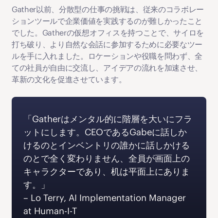
Gather以前、分散型の仕事の挑戦は、従来のコラボレー
ションツールで企業価値を実践するのが難しかったこと
でした。Gatherの仮想オフィスを持つことで、サイロを
打ち破り、より自然な会話に参加するために必要なツー
ルを手に入れました。ロケーションや役職を問わず、全
ての社員が自由に交流し、アイデアの流れを加速させ、
革新の文化を促進させています。
「Gatherはメンタル的に階層を大いにフラ
ットにします。CEOであるGabeに話しか
けるのとインベントリの誰かに話しかける
のとで全く変わりません、全員が画面上の
キャラクターであり、机は平面上にありま
す。」 
‍– Lo Terry, AI Implementation Manager 
at Human-I-T