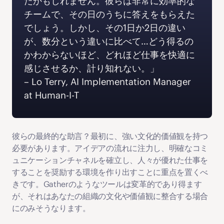
たかもしれません。彼らは非常に効率的な
チームで、その日のうちに答えをもらえた
でしょう。しかし、その1日か2日の違い
が、数分という違いに比べて…どう得るの
かわからないほど、どれほど仕事を快適に
感じさせるか、計り知れない。」 
‍– Lo Terry, AI Implementation Manager 
at Human-I-T
彼らの最終的な助言？最初に、強い文化的価値観を持つ
必要があります。アイデアの流れに注力し、明確なコミ
ュニケーションチャネルを確立し、人々が優れた仕事を
することを奨励する環境を作り出すことに重点を置くべ
きです。Gatherのようなツールは変革的であり得ます
が、それはあなたの組織の文化や価値観に整合する場合
にのみそうなります。