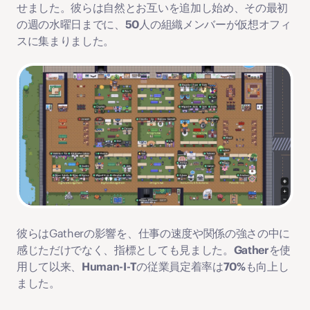
せました。彼らは自然とお互いを追加し始め、
その最初
の週の水曜日までに、50人の組織メンバーが仮想オフィ
スに集まりました。
彼らはGatherの影響を、仕事の速度や関係の強さの中に
感じただけでなく、指標としても見ました。
Gatherを使
用して以来、Human-I-Tの従業員定着率は70%も向上し
ました。