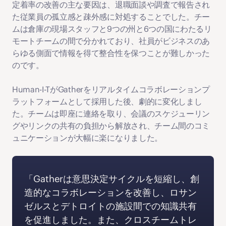
定着率の改善の主な要因は、退職面談や調査で報告され
た従業員の孤立感と疎外感に対処することでした。チー
ムは倉庫の現場スタッフと9つの州と6つの国にわたるリ
モートチームの間で分かれており、社員がビジネスのあ
らゆる側面で情報を得て整合性を保つことが難しかった
のです。
Human-I-TがGatherをリアルタイムコラボレーションプ
ラットフォームとして採用した後、劇的に変化しまし
た。チームは即座に連絡を取り、会議のスケジューリン
グやリンクの共有の負担から解放され、チーム間のコミ
ュニケーションが大幅に楽になりました。
「Gatherは意思決定サイクルを短縮し、創
造的なコラボレーションを改善し、ロサン
ゼルスとデトロイトの施設間での知識共有
を促進しました。また、クロスチームトレ