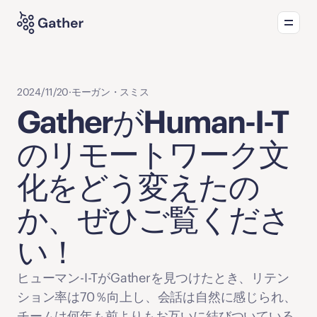
プロダクト
おすすめの活用方法
新着情報
2024/11/20
·
モーガン・スミス
GatherがHuman-I-T
のリモートワーク文
化をどう変えたの
か、ぜひご覧くださ
い！
ヒューマン-I-TがGatherを見つけたとき、リテン
ション率は70％向上し、会話は自然に感じられ、
チームは何年も前よりもお互いに結びついている