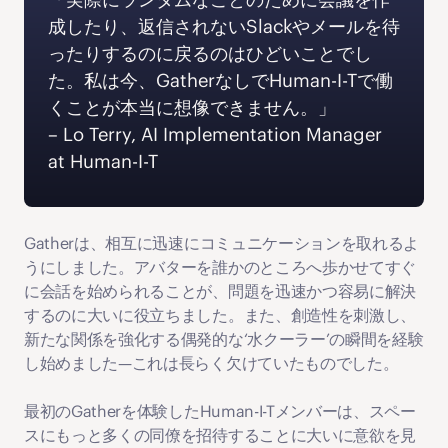
成したり、返信されないSlackやメールを待
ったりするのに戻るのはひどいことでし
た。私は今、GatherなしでHuman-I-Tで働
くことが本当に想像できません。」 
– Lo Terry, AI Implementation Manager 
at Human-I-T
Gatherは、相互に迅速にコミュニケーションを取れるよ
うにしました。アバターを誰かのところへ歩かせてすぐ
に会話を始められることが、問題を迅速かつ容易に解決
するのに大いに役立ちました。また、創造性を刺激し、
新たな関係を強化する偶発的な‘水クーラー’の瞬間を経験
し始めました—これは長らく欠けていたものでした。
最初のGatherを体験したHuman-I-Tメンバーは、スペー
スにもっと多くの同僚を招待することに大いに意欲を見