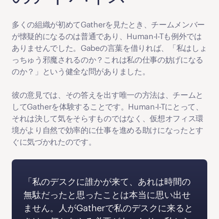
多くの組織が初めてGatherを見たとき、チームメンバー
が懐疑的になるのは普通であり、Human-I-Tも例外では
ありませんでした。Gabeの言葉を借りれば、「私はしょ
っちゅう邪魔されるのか？これは私の仕事の妨げになる
のか？」という健全な問がありました。
彼の意見では、その答えを出す唯一の方法は、チームと
してGatherを体験することです。Human-I-Tにとって、
それは決して気をそらすものではなく、仮想オフィス環
境がより自然で効率的に仕事を進める助けになったとす
ぐに気づかれたのです。
「私のデスクに誰かが来て、あれは時間の
無駄だったと思ったことは本当に思い出せ
ません。人がGatherで私のデスクに来ると