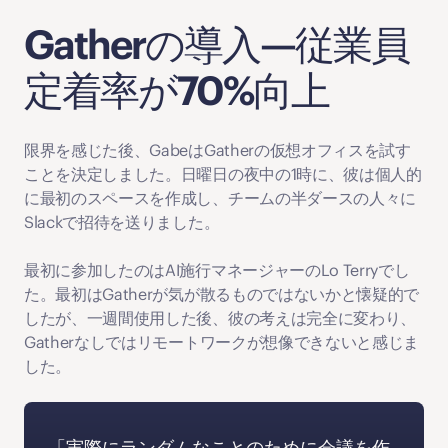
Gatherの導入—従業員
定着率が70%向上
限界を感じた後、GabeはGatherの仮想オフィスを試す
ことを決定しました。日曜日の夜中の1時に、彼は個人的
に最初のスペースを作成し、チームの半ダースの人々に
Slackで招待を送りました。
最初に参加したのはAI施行マネージャーのLo Terryでし
た。最初はGatherが気が散るものではないかと懐疑的で
したが、一週間使用した後、彼の考えは完全に変わり、
Gatherなしではリモートワークが想像できないと感じま
した。
「実際にランダムなことのために会議を作